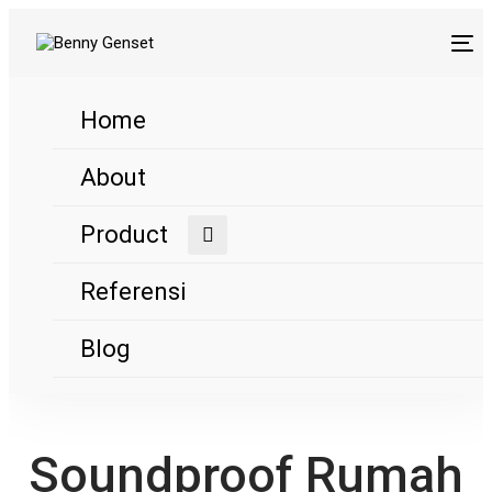
Skip
Skip
links
to
Tog
nav
primary
navigation
Home
Skip
to
About
content
Product
Referensi
Blog
Soundproof Rumah